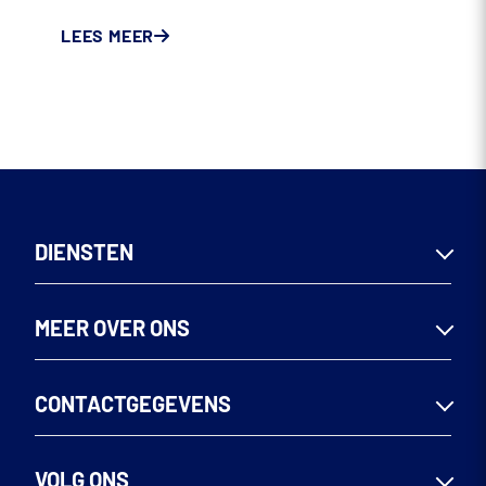
LEES MEER
DIENSTEN
Woningen
MEER OVER ONS
Utiliteitsbouw
Seriematig bouwen
Team
CONTACTGEGEVENS
Renoveren & verbouwen
MVO
Nieuws
Bouwbedrijf Bakker B.V.
VOLG ONS