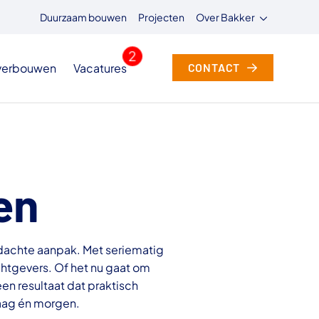
Duurzaam bouwen
Projecten
Over Bakker
 verbouwen
Vacatures
CONTACT
en
rdachte aanpak. Met seriematig
htgevers. Of het nu gaat om
n resultaat dat praktisch
daag én morgen.