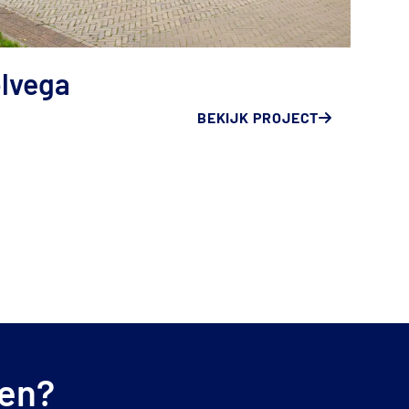
E
olvega
BEKIJK PROJECT
ten?