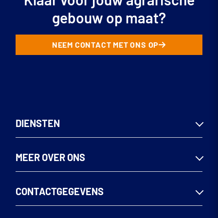
gebouw op maat?
NEEM CONTACT MET ONS OP
DIENSTEN
Woningen
MEER OVER ONS
Utiliteitsbouw
Seriematig bouwen
Team
CONTACTGEGEVENS
Renoveren & verbouwen
MVO