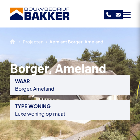
Bouwbedrijf Bakker
›
›
Projecten
Aemlant Borger, Ameland
Borger, Ameland
WAAR
Borger, Ameland
TYPE WONING
Luxe woning op maat