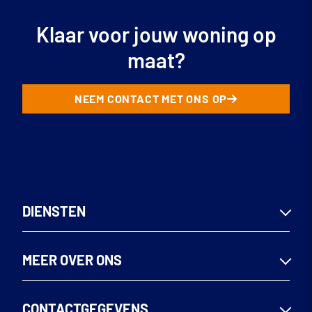
Klaar voor jouw woning op
maat?
NEEM CONTACT MET ONS OP
DIENSTEN
Woningen
MEER OVER ONS
Utiliteitsbouw
Seriematig bouwen
Team
CONTACTGEGEVENS