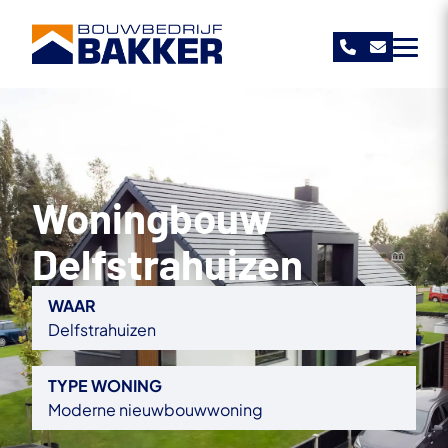
Bouwbedrijf Bakker
›
›
Projecten
Woningbouw Delfstrahuizen
Woningbouw
Delfstrahuizen
WAAR
Delfstrahuizen
TYPE WONING
Moderne nieuwbouwwoning